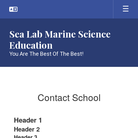
Skip
to
main
content
Sea Lab Marine Science
Education
You Are The Best Of The Best!
Contact
School
Contact School
Header 1
Header 2
Header 3