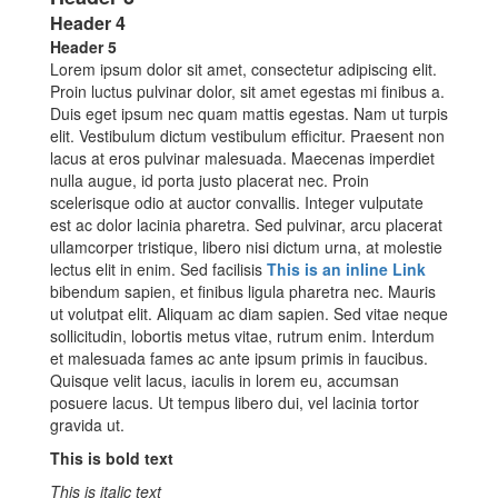
Header 4
Header 5
Lorem ipsum dolor sit amet, consectetur adipiscing elit.
Proin luctus pulvinar dolor, sit amet egestas mi finibus a.
Duis eget ipsum nec quam mattis egestas. Nam ut turpis
elit. Vestibulum dictum vestibulum efficitur. Praesent non
lacus at eros pulvinar malesuada. Maecenas imperdiet
nulla augue, id porta justo placerat nec. Proin
scelerisque odio at auctor convallis. Integer vulputate
est ac dolor lacinia pharetra. Sed pulvinar, arcu placerat
ullamcorper tristique, libero nisi dictum urna, at molestie
lectus elit in enim. Sed facilisis
This is an inline Link
bibendum sapien, et finibus ligula pharetra nec. Mauris
ut volutpat elit. Aliquam ac diam sapien. Sed vitae neque
sollicitudin, lobortis metus vitae, rutrum enim. Interdum
et malesuada fames ac ante ipsum primis in faucibus.
Quisque velit lacus, iaculis in lorem eu, accumsan
posuere lacus. Ut tempus libero dui, vel lacinia tortor
gravida ut.
This is bold text
This is italic text